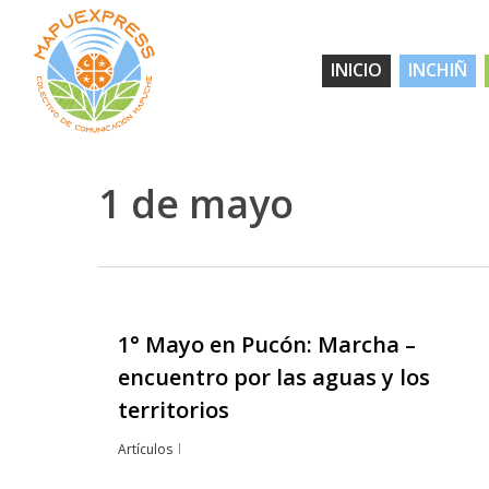
Skip
to
INICIO
INCHIÑ
main
content
1 de mayo
1° Mayo en Pucón: Marcha –
Hit enter to search or ESC to close
encuentro por las aguas y los
territorios
Artículos