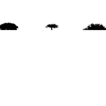
agradece la difusión del contenido
citando la fu
www.mapuexpress.org
ño 2000, ejerciendo el derecho a la comunicac
en Wallmapu.