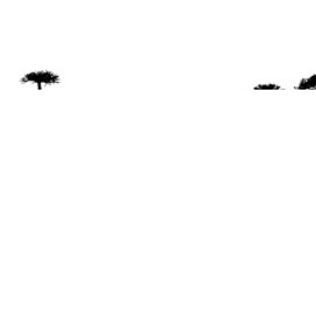
Se 
Desde el a