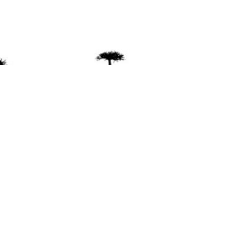
ente
ión Mapuche