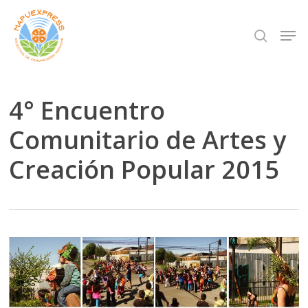
Skip
Men
search
to
Close
main
Menu
content
4° Encuentro
Comunitario de Artes y
Creación Popular 2015