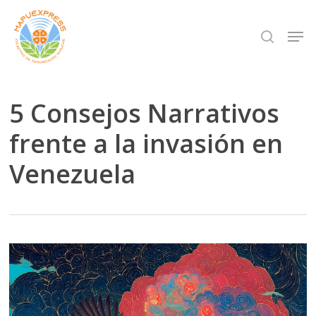
Skip
Men
search
to
Close
main
Menu
content
5 Consejos Narrativos
frente a la invasión en
Venezuela