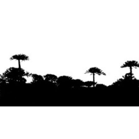
Se agradece la difusión del contenido
citando
la fuente www.mapuexpress.org