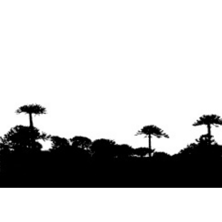
Se agradece la difusión del contenido
citando
la fuente www.mapuexpress.org