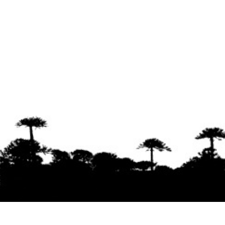
Se agradece la difusión del contenido
citando
la fuente www.mapuexpress.org