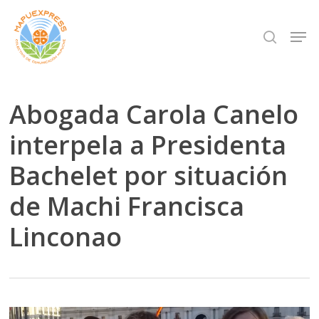
Skip
Men
search
to
Close
main
Menu
content
Abogada Carola Canelo
interpela a Presidenta
Bachelet por situación
de Machi Francisca
Linconao