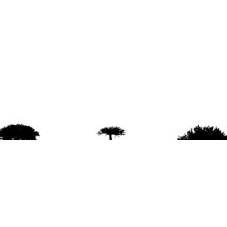
agradece la difusión del contenido
citando la fu
www.mapuexpress.org