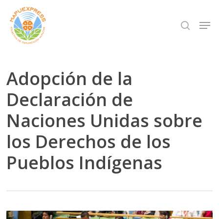
Skip
Men
search
to
Close
main
Menu
content
Adopción de la
Declaración de
Naciones Unidas sobre
los Derechos de los
Pueblos Indígenas