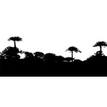
Se agradece la difusión del contenido
citando
la fuente www.mapuexpress.org
Desde el año 2000, ejerciendo el derecho a la