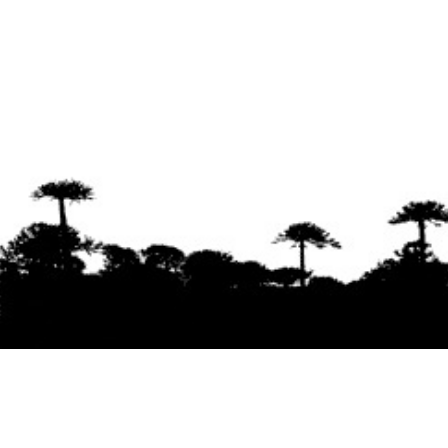
Se agradece la difusión del contenido
citando
la fuente www.mapuexpress.org