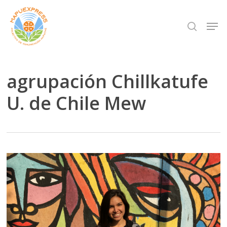
Skip
Men
search
to
Close
main
Menu
content
agrupación Chillkatufe
U. de Chile Mew