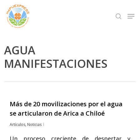
Skip
Men
search
to
Close
main
Menu
content
AGUA
MANIFESTACIONES
Más de 20 movilizaciones por el agua
se articularon de Arica a Chiloé
Artículos
,
Noticias
Un proceso creciente de despertar y