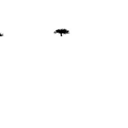
ente
ión Mapuche