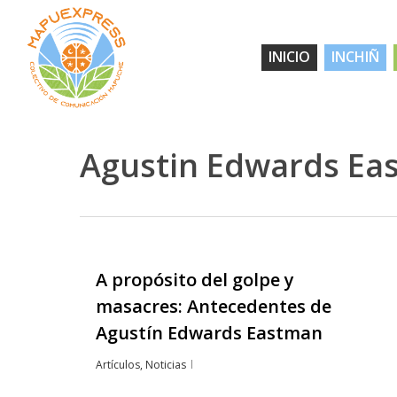
Skip
to
INICIO
INCHIÑ
main
content
Agustin Edwards Ea
A propósito del golpe y
Hit enter to search or ESC to close
masacres: Antecedentes de
Agustín Edwards Eastman
Artículos
,
Noticias