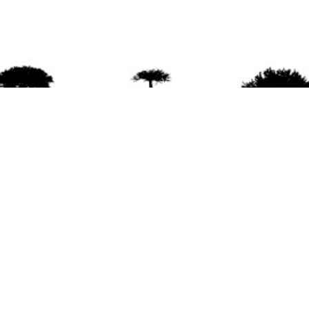
agradece la difusión del contenido
citando la fu
www.mapuexpress.org
ño 2000, ejerciendo el derecho a la comunicac
en Wallmapu.