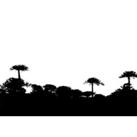
Se agradece la difusión del contenido
citando
la fuente www.mapuexpress.org