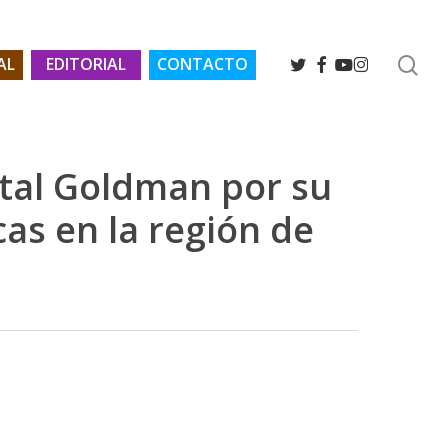
se
TWITTER
FACEBOOK
YOUTUBE
INSTAGRAM
AL
EDITORIAL
CONTACTO
tal Goldman por su
as en la región de