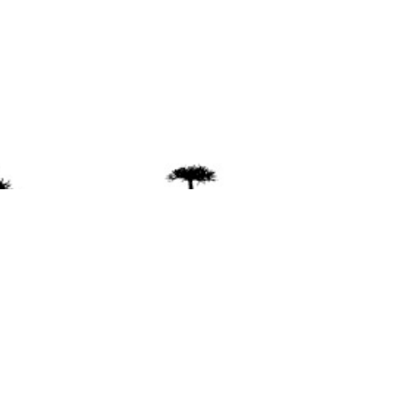
ente
ión Mapuche