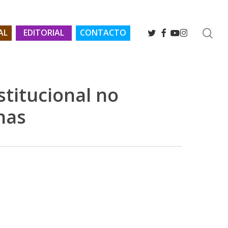
se
TWITTER
FACEBOOK
YOUTUBE
INSTAGRAM
AL
EDITORIAL
CONTACTO
stitucional no
nas