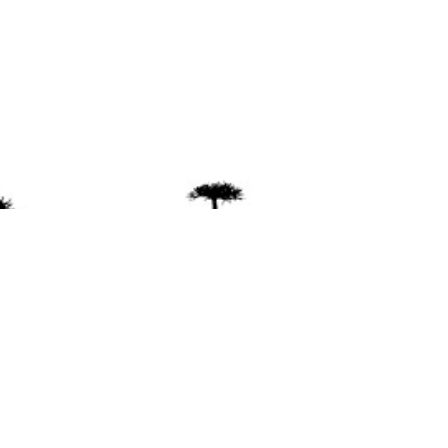
ente
ión Mapuche