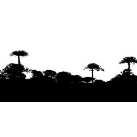
Se agradece la difusión del contenido
citando
la fuente www.mapuexpress.org
Desde el año 2000, ejerciendo el derecho a la