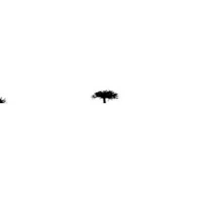
ente
ión Mapuche