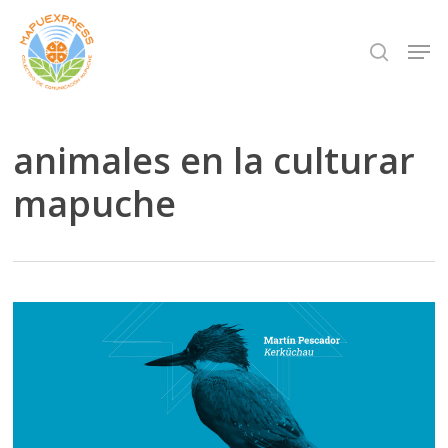
Skip
Men
search
to
Close
main
Menu
content
animales en la culturar
mapuche