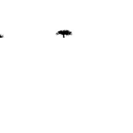
ente
ión Mapuche