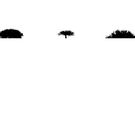
agradece la difusión del contenido
citando la fu
www.mapuexpress.org
ño 2000, ejerciendo el derecho a la comunicac
en Wallmapu.