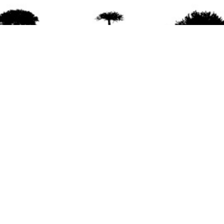
agradece la difusión del contenido
citando la fu
www.mapuexpress.org
ño 2000, ejerciendo el derecho a la comunicac
en Wallmapu.