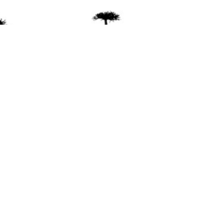
ente
ión Mapuche