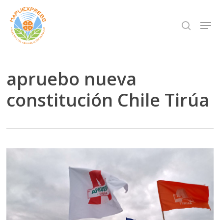
Skip
Men
search
to
Close
main
Menu
content
apruebo nueva
constitución Chile Tirúa