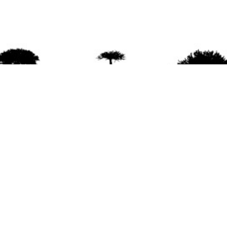
agradece la difusión del contenido
citando la fu
www.mapuexpress.org
ño 2000, ejerciendo el derecho a la comunicac
en Wallmapu.