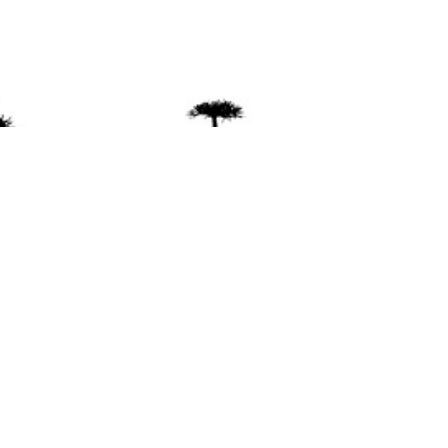
ente
ión Mapuche