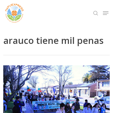
Skip
Men
search
to
Close
main
Menu
content
arauco tiene mil penas