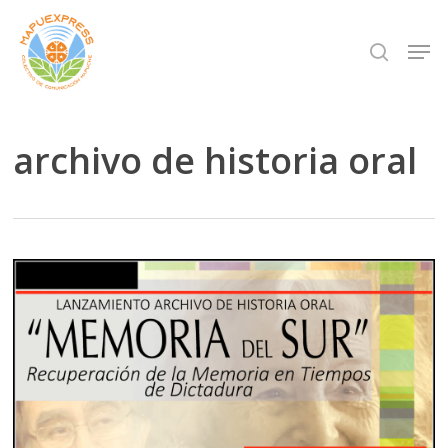
Skip
Men
search
to
Close
main
Menu
content
archivo de historia oral