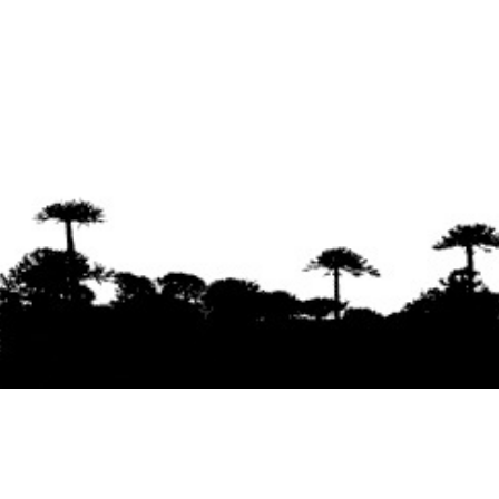
Se agradece la difusión del contenido
citando
la fuente www.mapuexpress.org