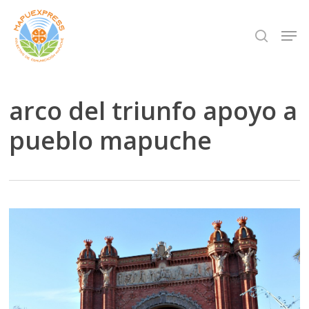
Skip
Men
search
to
Close
main
Menu
content
arco del triunfo apoyo a
pueblo mapuche