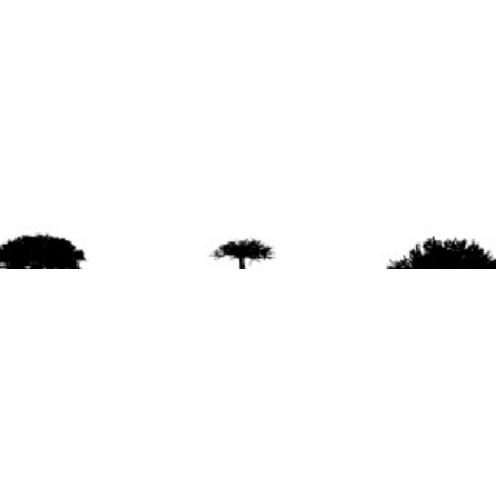
agradece la difusión del contenido
citando la fu
www.mapuexpress.org