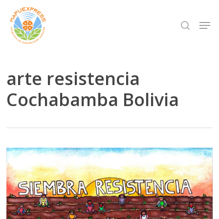
Skip
Men
search
to
Close
main
Menu
content
arte resistencia
Cochabamba Bolivia