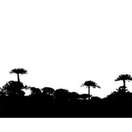
Se agradece la difusión del contenido
citando
la fuente www.mapuexpress.org