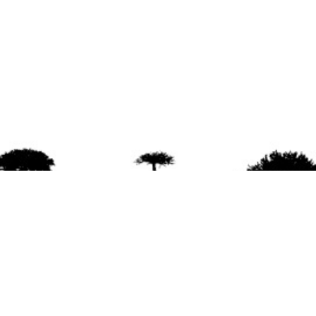
agradece la difusión del contenido
citando la fu
www.mapuexpress.org