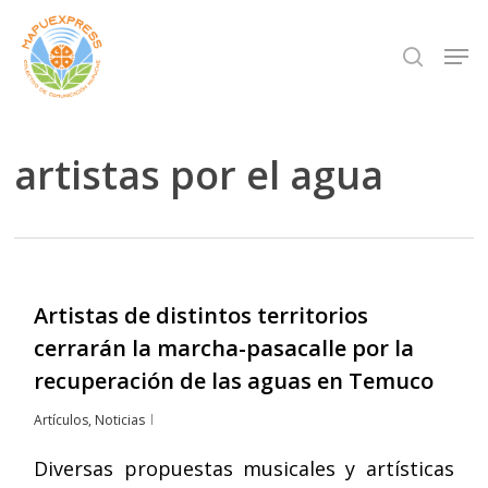
Skip
Men
search
to
Close
main
Menu
content
artistas por el agua
Artistas de distintos territorios
cerrarán la marcha-pasacalle por la
recuperación de las aguas en Temuco
Artículos
,
Noticias
Diversas propuestas musicales y artísticas