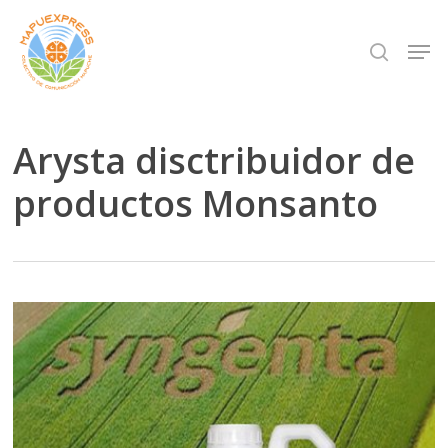
Skip
Men
search
to
Close
main
Menu
content
Arysta disctribuidor de
productos Monsanto