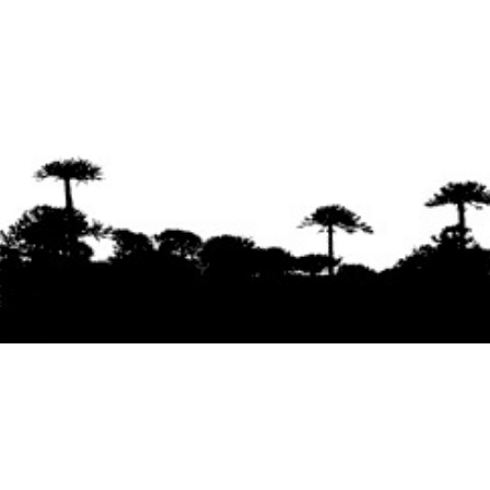
Se agradece la difusión del contenido
citando
la fuente www.mapuexpress.org
Desde el año 2000, ejerciendo el derecho a la