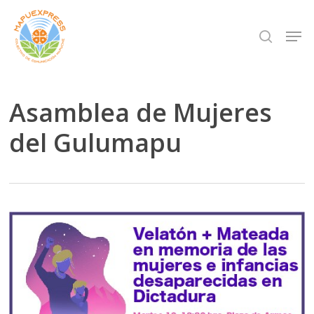
Skip
Men
search
to
Close
main
Menu
content
Asamblea de Mujeres
del Gulumapu