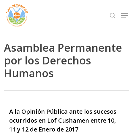
Skip
Men
search
to
Close
main
Menu
content
Asamblea Permanente
por los Derechos
Humanos
A la Opinión Pública ante los sucesos
ocurridos en Lof Cushamen entre 10,
11 y 12 de Enero de 2017