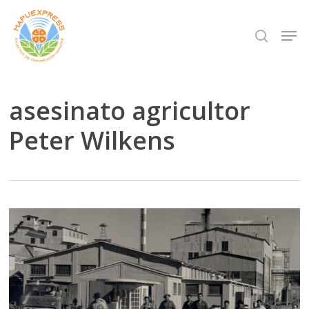
Skip
Men
search
to
Close
main
Menu
content
asesinato agricultor
Peter Wilkens