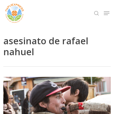
Skip
Men
search
to
Close
main
Menu
content
asesinato de rafael
nahuel