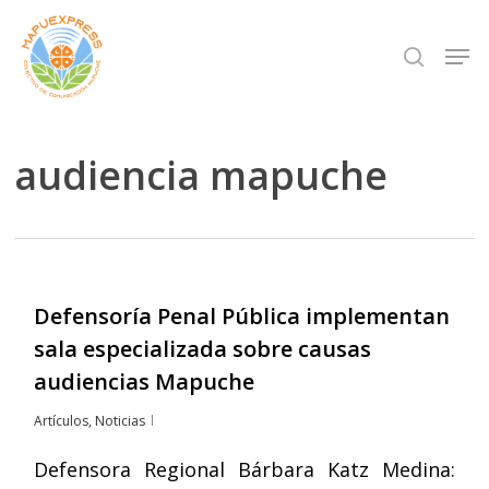
Skip
Men
search
to
Close
main
Menu
content
audiencia mapuche
Defensoría Penal Pública implementan
sala especializada sobre causas
audiencias Mapuche
Artículos
,
Noticias
Defensora Regional Bárbara Katz Medina: