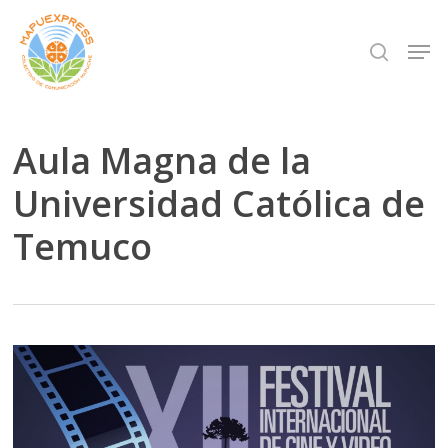
Skip
Men
search
to
Close
main
Menu
content
Aula Magna de la
Universidad Católica de
Temuco