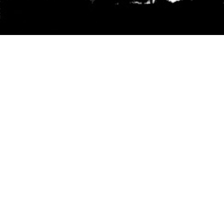
Se agradece la difusión del contenido
citando
la fuente www.mapuexpress.org
Desde el año 2000, ejerciendo el derecho a la
comunicación Mapuche en Wallmapu.