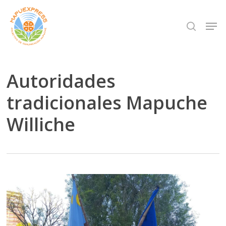
Skip
Men
search
to
Close
main
Menu
content
Autoridades
tradicionales Mapuche
Williche