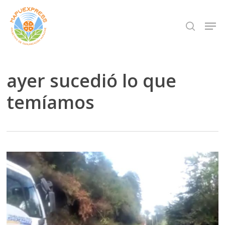
Skip
Men
search
to
Close
main
Menu
content
ayer sucedió lo que
temíamos