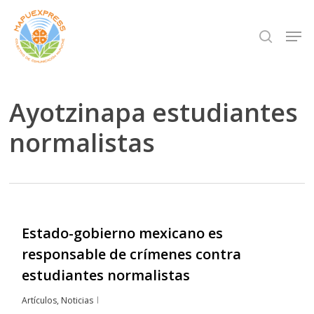
Skip
Men
search
to
Close
main
Menu
content
Ayotzinapa estudiantes
normalistas
Estado-gobierno mexicano es
responsable de crímenes contra
estudiantes normalistas
Artículos
,
Noticias