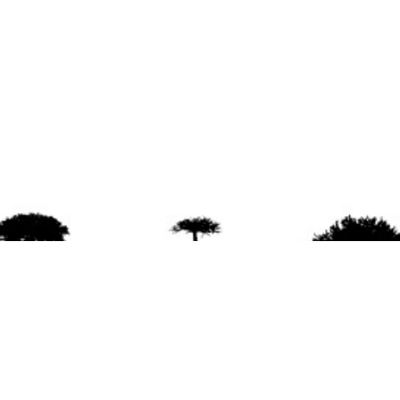
agradece la difusión del contenido
citando la fu
www.mapuexpress.org