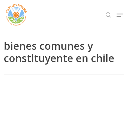
Skip
Men
search
to
Close
main
Menu
content
bienes comunes y
constituyente en chile