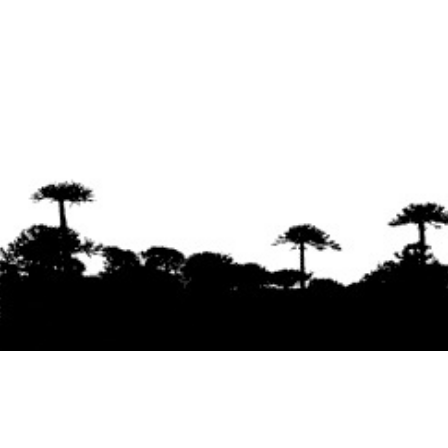
Se agradece la difusión del contenido
citando
la fuente www.mapuexpress.org