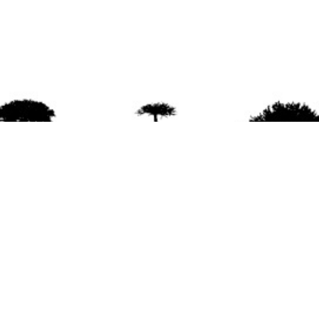
agradece la difusión del contenido
citando la fu
www.mapuexpress.org
ño 2000, ejerciendo el derecho a la comunicac
en Wallmapu.