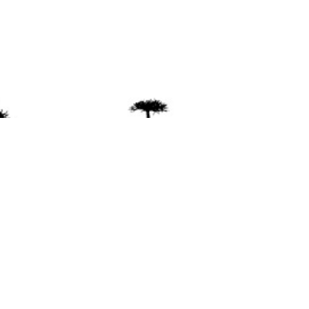
ente
ión Mapuche