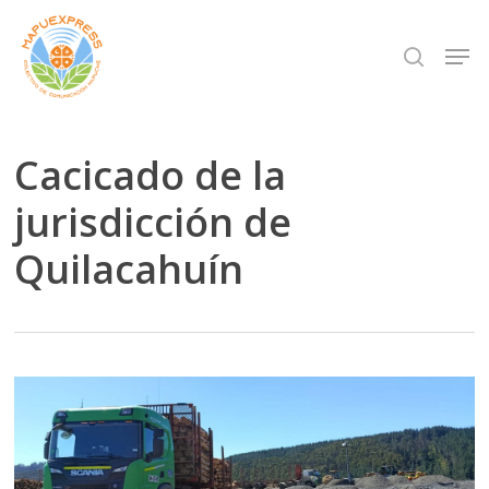
Skip
Men
search
to
Close
main
Menu
content
Cacicado de la
jurisdicción de
Quilacahuín