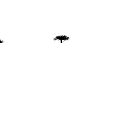
ente
ión Mapuche