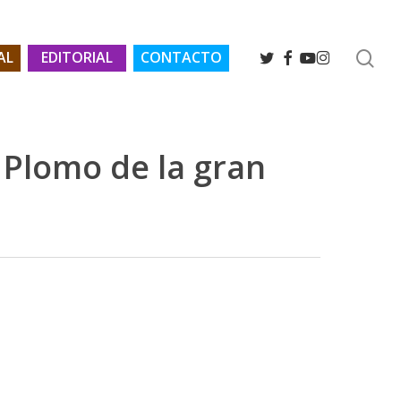
se
TWITTER
FACEBOOK
YOUTUBE
INSTAGRAM
AL
EDITORIAL
CONTACTO
 Plomo de la gran