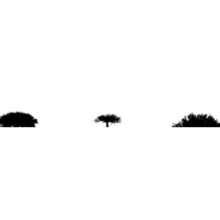
agradece la difusión del contenido
citando la fu
www.mapuexpress.org