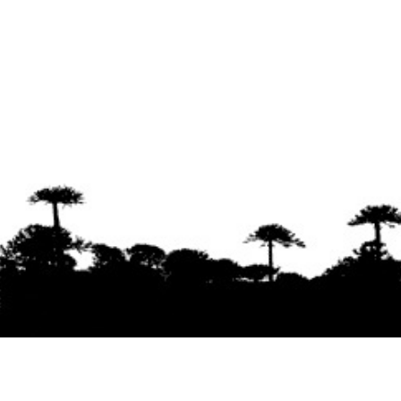
Se agradece la difusión del contenido
citando
la fuente www.mapuexpress.org