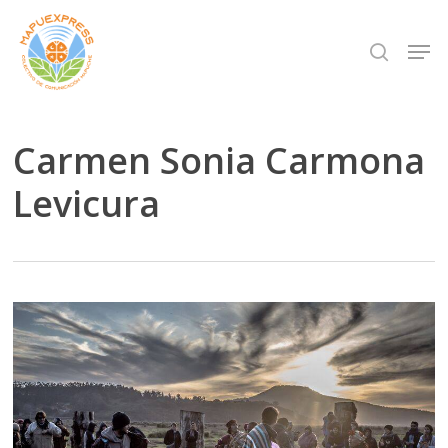
Skip
Men
search
to
Close
main
Menu
content
Carmen Sonia Carmona
Levicura