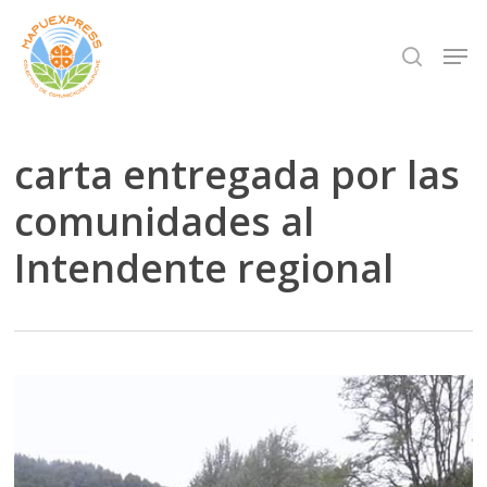
Skip
Men
search
to
Close
main
Menu
content
carta entregada por las
comunidades al
Intendente regional