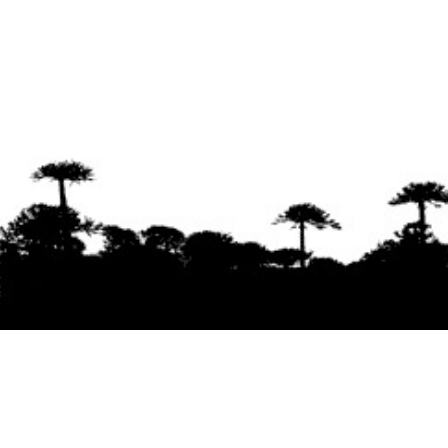
Se agradece la difusión del contenido
citando
la fuente www.mapuexpress.org
Desde el año 2000, ejerciendo el derecho a la