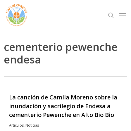
Skip
Men
search
to
Close
main
Menu
content
cementerio pewenche
endesa
La canción de Camila Moreno sobre la
inundación y sacrilegio de Endesa a
cementerio Pewenche en Alto Bio Bio
Artículos
,
Noticias