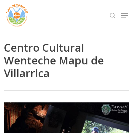
Skip
Men
search
to
Close
main
Menu
content
Centro Cultural
Wenteche Mapu de
Villarrica