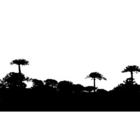
Se agradece la difusión del contenido
citando
la fuente www.mapuexpress.org