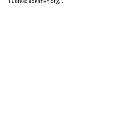
Fuente: adkimvn.org…