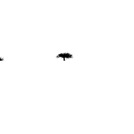
ente
ión Mapuche